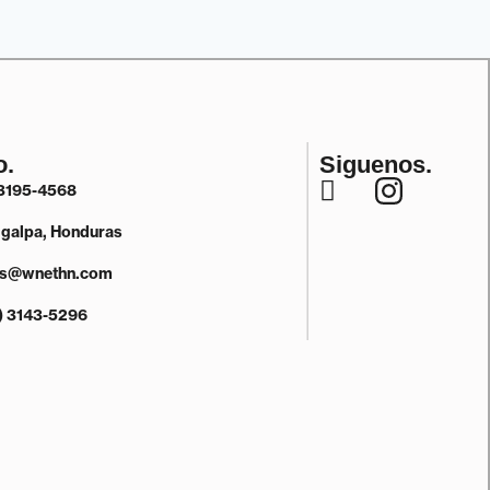
o.
Siguenos.
3195-4568
igalpa, Honduras
s@wnethn.com
) 3143-5296