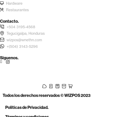
Hardware
Restaurantes
Contacto.
+504 3195-4568
Tegucigalpa, Honduras
wizpos@wnethn.com
+(504) 3143-5296
Siguenos.
Todos los derechos reservados © WIZPOS 2023
Politicas de Privacidad.
Términos y condiciones.