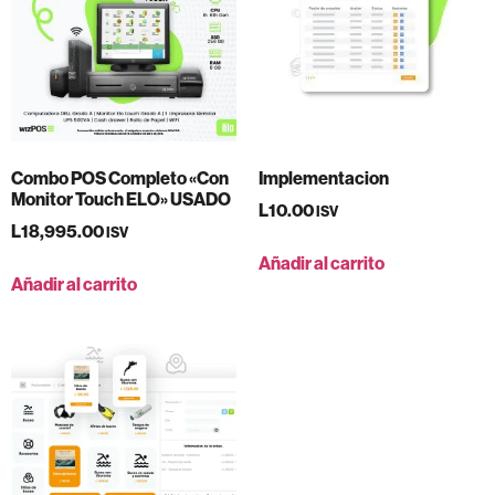
Combo POS Completo «Con
Implementacion
Monitor Touch ELO» USADO
L
10.00
ISV
L
18,995.00
ISV
Añadir al carrito
Añadir al carrito