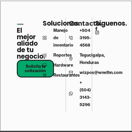
Soluciones.
Siguenos.
Contacto.
El
Manejo
+504
mejor
de
3195-
aliado
inventario
4568
de tu
negocio.
Reportes
Tegucigalpa,
Honduras
Hardware
Solicita tu
cotización
wizpos@wnethn.com
Restaurantes
+
(504)
3143-
5296