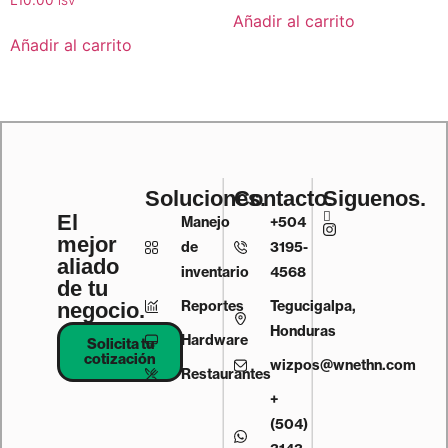
L
10.00
ISV
Añadir al carrito
Añadir al carrito
Soluciones.
Contacto.
Siguenos.
El
Manejo
+504
mejor
de
3195-
aliado
inventario
4568
de tu
Reportes
Tegucigalpa,
negocio.
Honduras
Hardware
Solicita tu
cotización
wizpos@wnethn.com
Restaurantes
+
(504)